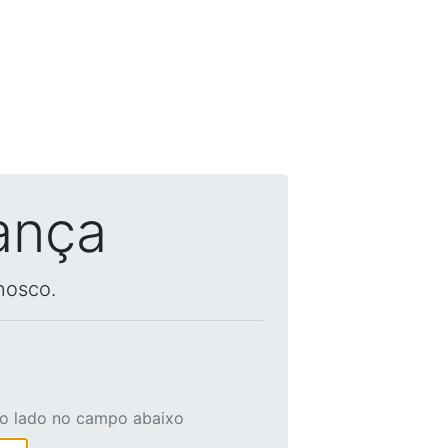
ança
nosco.
ao lado no campo abaixo