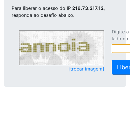
Para liberar o acesso
do IP
216.73.217.12
,
responda ao desafio abaixo.
Digite 
lado no
[trocar imagem]