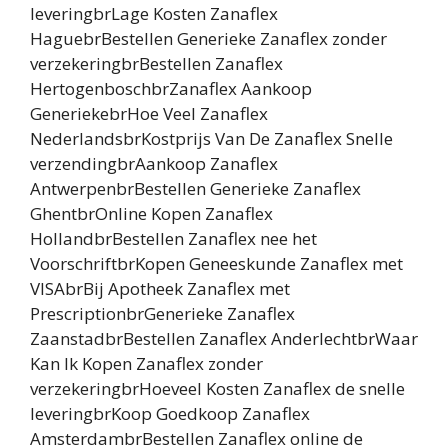
leveringbrLage Kosten Zanaflex
HaguebrBestellen Generieke Zanaflex zonder
verzekeringbrBestellen Zanaflex
HertogenboschbrZanaflex Aankoop
GeneriekebrHoe Veel Zanaflex
NederlandsbrKostprijs Van De Zanaflex Snelle
verzendingbrAankoop Zanaflex
AntwerpenbrBestellen Generieke Zanaflex
GhentbrOnline Kopen Zanaflex
HollandbrBestellen Zanaflex nee het
VoorschriftbrKopen Geneeskunde Zanaflex met
VISAbrBij Apotheek Zanaflex met
PrescriptionbrGenerieke Zanaflex
ZaanstadbrBestellen Zanaflex AnderlechtbrWaar
Kan Ik Kopen Zanaflex zonder
verzekeringbrHoeveel Kosten Zanaflex de snelle
leveringbrKoop Goedkoop Zanaflex
AmsterdambrBestellen Zanaflex online de