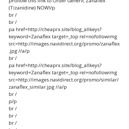
pFollow this link to Order Generic Zanaflex
(Tizanidine) NOW!/p
br /
br /
pa href=http://cheaprx.site/blog_allkeys?
keyword=Zanaflex target=_top rel=nofollowimg
src=http://images.navidirect.org/promo/zanaflex
.jpg //a/p
br /
pa href=http://cheaprx.site/blog_allkeys?
keyword=Zanaflex target=_top rel=nofollowimg
src=http://images.navidirect.org/promo/similar/
zanaflex_similar.jpg //a/p
br /
p/p
br /
br /
br /