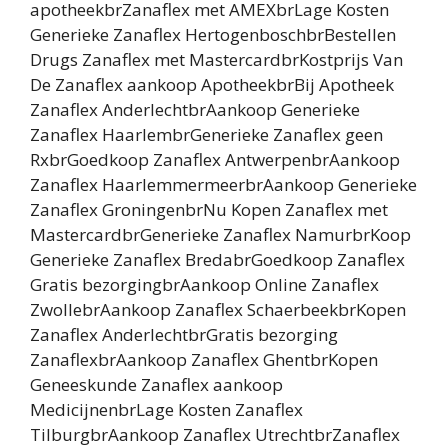
apotheekbrZanaflex met AMEXbrLage Kosten
Generieke Zanaflex HertogenboschbrBestellen
Drugs Zanaflex met MastercardbrKostprijs Van
De Zanaflex aankoop ApotheekbrBij Apotheek
Zanaflex AnderlechtbrAankoop Generieke
Zanaflex HaarlembrGenerieke Zanaflex geen
RxbrGoedkoop Zanaflex AntwerpenbrAankoop
Zanaflex HaarlemmermeerbrAankoop Generieke
Zanaflex GroningenbrNu Kopen Zanaflex met
MastercardbrGenerieke Zanaflex NamurbrKoop
Generieke Zanaflex BredabrGoedkoop Zanaflex
Gratis bezorgingbrAankoop Online Zanaflex
ZwollebrAankoop Zanaflex SchaerbeekbrKopen
Zanaflex AnderlechtbrGratis bezorging
ZanaflexbrAankoop Zanaflex GhentbrKopen
Geneeskunde Zanaflex aankoop
MedicijnenbrLage Kosten Zanaflex
TilburgbrAankoop Zanaflex UtrechtbrZanaflex