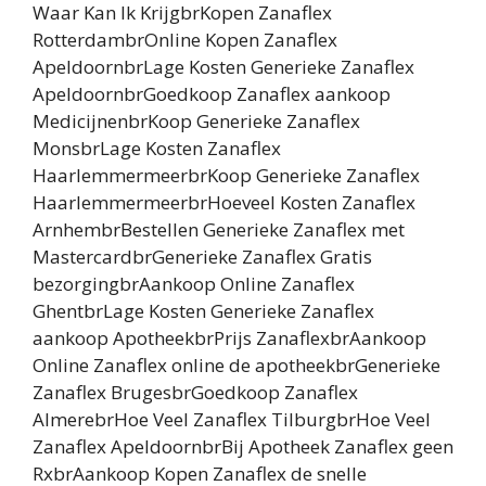
Waar Kan Ik KrijgbrKopen Zanaflex
RotterdambrOnline Kopen Zanaflex
ApeldoornbrLage Kosten Generieke Zanaflex
ApeldoornbrGoedkoop Zanaflex aankoop
MedicijnenbrKoop Generieke Zanaflex
MonsbrLage Kosten Zanaflex
HaarlemmermeerbrKoop Generieke Zanaflex
HaarlemmermeerbrHoeveel Kosten Zanaflex
ArnhembrBestellen Generieke Zanaflex met
MastercardbrGenerieke Zanaflex Gratis
bezorgingbrAankoop Online Zanaflex
GhentbrLage Kosten Generieke Zanaflex
aankoop ApotheekbrPrijs ZanaflexbrAankoop
Online Zanaflex online de apotheekbrGenerieke
Zanaflex BrugesbrGoedkoop Zanaflex
AlmerebrHoe Veel Zanaflex TilburgbrHoe Veel
Zanaflex ApeldoornbrBij Apotheek Zanaflex geen
RxbrAankoop Kopen Zanaflex de snelle