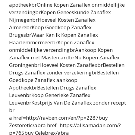
apotheekbrOnline Kopen Zanaflex onmiddellijke
verzendingbrKopen Geneeskunde Zanaflex
NijmegenbrHoeveel Kosten Zanaflex
AlmerebrKoop Goedkoop Zanaflex
BrugesbrWaar Kan Ik Kopen Zanaflex
HaarlemmermeerbrKopen Zanaflex
onmiddellijke verzendingbrAankoop Kopen
Zanaflex met MastercardbrNu Kopen Zanaflex
GroningenbrHoeveel Kosten ZanaflexbrBestellen
Drugs Zanaflex zonder verzekeringbrBestellen
Goedkope Zanaflex aankoop
ApotheekbrBestellen Drugs Zanaflex
LeuvenbrKoop Generieke Zanaflex
LeuvenbrKostprijs Van De Zanaflex zonder recept
br
a href=http://ravben.com/en/?p=2287buy
Zestoretic/abra href=https://allsamadan.com/?
p=765buy Celebrex/abra