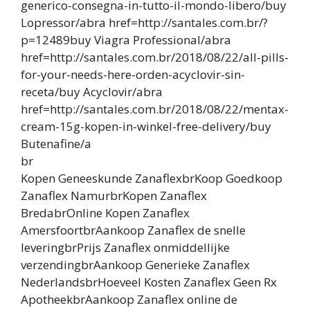
generico-consegna-in-tutto-il-mondo-libero/buy
Lopressor/abra href=http://santales.com.br/?
p=12489buy Viagra Professional/abra
href=http://santales.com.br/2018/08/22/all-pills-
for-your-needs-here-orden-acyclovir-sin-
receta/buy Acyclovir/abra
href=http://santales.com.br/2018/08/22/mentax-
cream-15g-kopen-in-winkel-free-delivery/buy
Butenafine/a
br
Kopen Geneeskunde ZanaflexbrKoop Goedkoop
Zanaflex NamurbrKopen Zanaflex
BredabrOnline Kopen Zanaflex
AmersfoortbrAankoop Zanaflex de snelle
leveringbrPrijs Zanaflex onmiddellijke
verzendingbrAankoop Generieke Zanaflex
NederlandsbrHoeveel Kosten Zanaflex Geen Rx
ApotheekbrAankoop Zanaflex online de