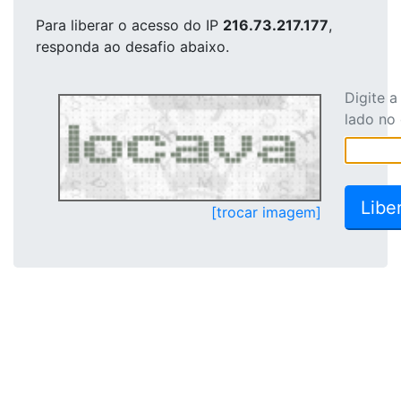
Para liberar o acesso
do IP
216.73.217.177
,
responda ao desafio abaixo.
Digite 
lado no
[trocar imagem]