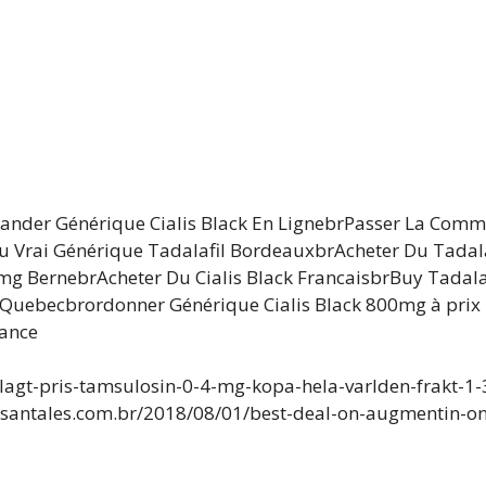
ander Générique Cialis Black En LignebrPasser La Com
Du Vrai Générique Tadalafil BordeauxbrAcheter Du Tadala
0mg BernebrAcheter Du Cialis Black FrancaisbrBuy Tada
ne Quebecbrordonner Générique Cialis Black 800mg à prix
iance
/lagt-pris-tamsulosin-0-4-mg-kopa-hela-varlden-frakt-1
/santales.com.br/2018/08/01/best-deal-on-augmentin-on