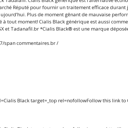
 Tadalafil. Cialis Black générique est l’alternative écon
arché Réputé pour fournir un traitement efficace durant j
 aujourd’hui. Plus de moment gênant de mauvaise perfor
té à tout moment! Cialis Black générique est aussi commerc
 SX et Tadanafil.br *Cialis Black® est une marque déposée 
67/span commentaires.br /
ialis Black target=_top rel=nofollowFollow this link to O