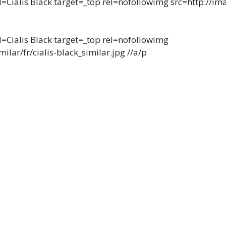
Cialis Black target=_top rel=nofollowimg src=http://ima
=Cialis Black target=_top rel=nofollowimg
ilar/fr/cialis-black_similar.jpg //a/p