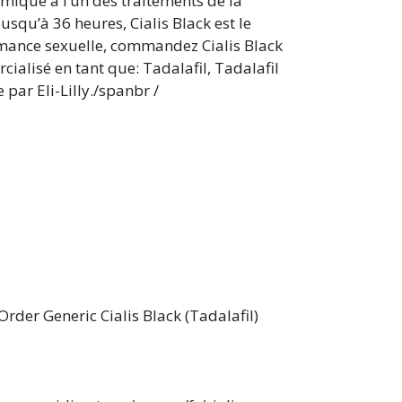
omique à l’un des traitements de la
usqu’à 36 heures, Cialis Black est le
mance sexuelle, commandez Cialis Black
ialisé en tant que: Tadalafil, Tadalafil
par Eli-Lilly./spanbr /
rder Generic Cialis Black (Tadalafil)