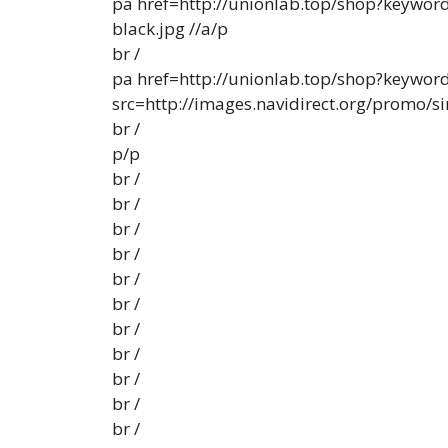
pa href=http://unionlab.top/shop?keyword=
black.jpg //a/p
br /
pa href=http://unionlab.top/shop?keyword
src=http://images.navidirect.org/promo/sim
br /
p/p
br /
br /
br /
br /
br /
br /
br /
br /
br /
br /
br /