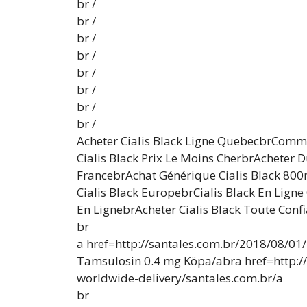
br /
br /
br /
br /
br /
br /
br /
br /
Acheter Cialis Black Ligne QuebecbrComm
Cialis Black Prix Le Moins CherbrAcheter 
FrancebrAchat Générique Cialis Black 80
Cialis Black EuropebrCialis Black En Lig
En LignebrAcheter Cialis Black Toute Conf
br
a href=http://santales.com.br/2018/08/01
Tamsulosin 0.4 mg Köpa/abra href=http:/
worldwide-delivery/santales.com.br/a
br