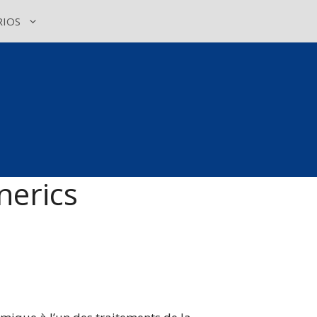
IOS
nerics