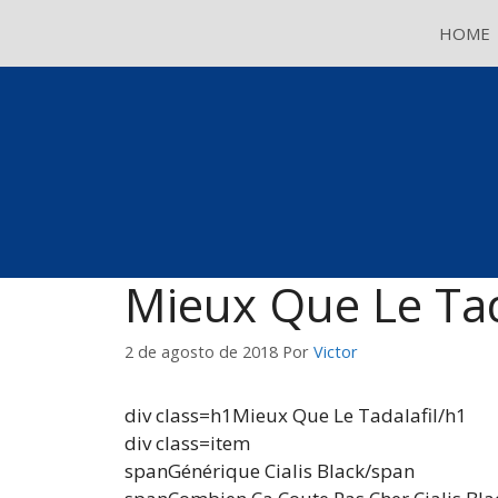
Pular
HOME
para
o
conteúdo
Mieux Que Le Tad
2 de agosto de 2018
Por
Victor
div class=h1Mieux Que Le Tadalafil/h1
div class=item
spanGénérique Cialis Black/span