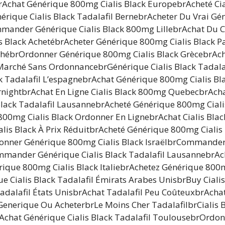
brAchat Générique 800mg Cialis Black EuropebrAcheté Ci
érique Cialis Black Tadalafil BernebrAcheter Du Vrai 
mmander Générique Cialis Black 800mg LillebrAchat Du 
is Black AchetébrAcheter Générique 800mg Cialis Black P
ébrOrdonner Générique 800mg Cialis Black GrècebrAcha
Marché Sans OrdonnancebrGénérique Cialis Black Tadalaf
Tadalafil L’espagnebrAchat Générique 800mg Cialis Bla
ernightbrAchat En Ligne Cialis Black 800mg QuebecbrAch
 Black Tadalafil LausannebrAcheté Générique 800mg Cial
00mg Cialis Black Ordonner En LignebrAchat Cialis Blac
lis Black À Prix RéduitbrAcheté Générique 800mg Ciali
donner Générique 800mg Cialis Black IsraëlbrCommande
mander Générique Cialis Black Tadalafil LausannebrAc
rique 800mg Cialis Black ItaliebrAchetez Générique 800
e Cialis Black Tadalafil Émirats Arabes UnisbrBuy Cialis
adalafil États UnisbrAchat Tadalafil Peu CoûteuxbrAchat 
nerique Ou AcheterbrLe Moins Cher TadalafilbrCialis B
chat Générique Cialis Black Tadalafil ToulousebrOrdon