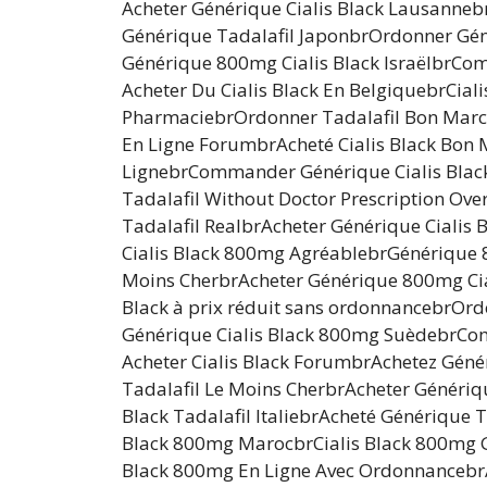
Acheter Générique Cialis Black Lausanne
Générique Tadalafil JaponbrOrdonner Gén
Générique 800mg Cialis Black IsraëlbrCo
Acheter Du Cialis Black En BelgiquebrCial
PharmaciebrOrdonner Tadalafil Bon March
En Ligne ForumbrAcheté Cialis Black Bon 
LignebrCommander Générique Cialis Black 
Tadalafil Without Doctor Prescription Ov
Tadalafil RealbrAcheter Générique Cialis
Cialis Black 800mg AgréablebrGénérique 8
Moins CherbrAcheter Générique 800mg Cia
Black à prix réduit sans ordonnancebrOr
Générique Cialis Black 800mg SuèdebrCom
Acheter Cialis Black ForumbrAchetez Géné
Tadalafil Le Moins CherbrAcheter Génériqu
Black Tadalafil ItaliebrAcheté Générique T
Black 800mg MarocbrCialis Black 800mg Ge
Black 800mg En Ligne Avec OrdonnancebrA