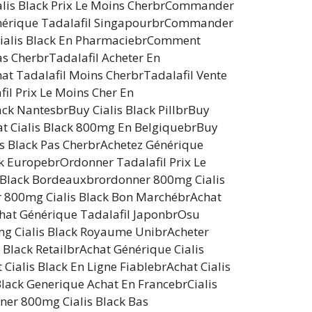
alis Black Prix Le Moins CherbrCommander
Générique Tadalafil SingapourbrCommander
Cialis Black En PharmaciebrComment
as CherbrTadalafil Acheter En
t Tadalafil Moins CherbrTadalafil Vente
il Prix Le Moins Cher En
ck NantesbrBuy Cialis Black PillbrBuy
at Cialis Black 800mg En BelgiquebrBuy
is Black Pas CherbrAchetez Générique
k EuropebrOrdonner Tadalafil Prix Le
s Black Bordeauxbrordonner 800mg Cialis
r 800mg Cialis Black Bon MarchébrAchat
hat Générique Tadalafil JaponbrOsu
mg Cialis Black Royaume UnibrAcheter
 Black RetailbrAchat Générique Cialis
Cialis Black En Ligne FiablebrAchat Cialis
lack Generique Achat En FrancebrCialis
ner 800mg Cialis Black Bas