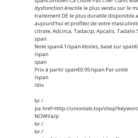
spanCombien Ca Coute Pas Cher Cialis Black
dysfonction érectile le plus vendu sur le m
traitement DE le plus durable disponible
aujourd’hui et profitez de votre masculini
citrate, Adcirca, Tadacip, Apcalis, Tadalis
span
Note span4.1/span étoiles, basé sur span
/span
span
Prix à partir span€0.95/span Par unité
/span
/div
br /
pa href=http://unionlab.top/shop?keyword=C
NOW!/a/p
br /
br /