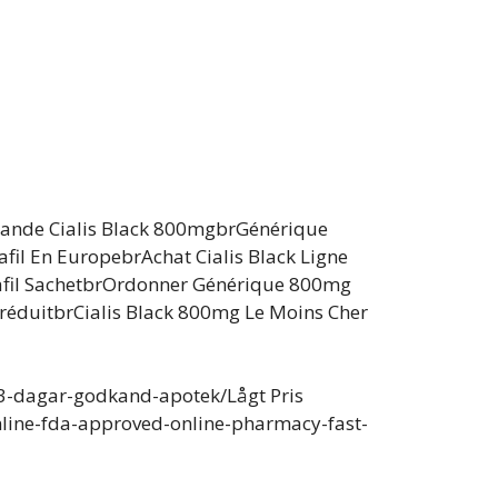
mande Cialis Black 800mgbrGénérique
fil En EuropebrAchat Cialis Black Ligne
lafil SachetbrOrdonner Générique 800mg
 réduitbrCialis Black 800mg Le Moins Cher
-3-dagar-godkand-apotek/Lågt Pris
line-fda-approved-online-pharmacy-fast-