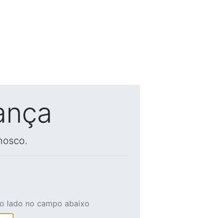
ança
nosco.
ao lado no campo abaixo