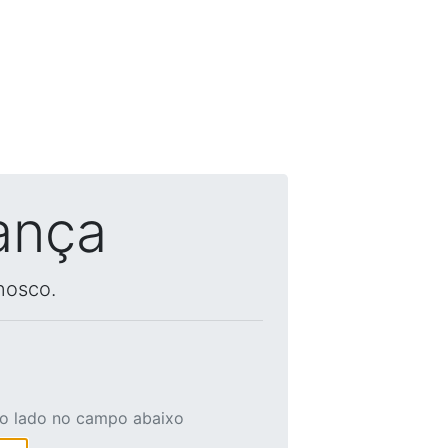
ança
nosco.
ao lado no campo abaixo