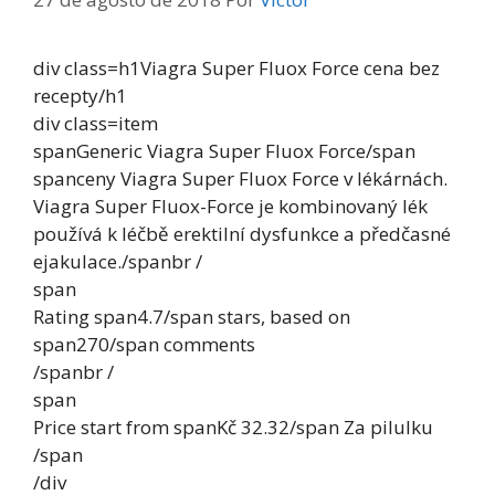
div class=h1Viagra Super Fluox Force cena bez
recepty/h1
div class=item
spanGeneric Viagra Super Fluox Force/span
spanceny Viagra Super Fluox Force v lékárnách.
Viagra Super Fluox-Force je kombinovaný lék
používá k léčbě erektilní dysfunkce a předčasné
ejakulace./spanbr /
span
Rating span4.7/span stars, based on
span270/span comments
/spanbr /
span
Price start from spanKč 32.32/span Za pilulku
/span
/div