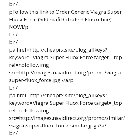
br /
pFollow this link to Order Generic Viagra Super
Fluox Force (Sildenafil Citrate + Fluoxetine)
NOW!/p
br /
br /
pa href=http://cheaprx.site/blog_allkeys?
keyword=Viagra Super Fluox Force target=_top
rel=nofollowimg
src=http://images.navidirect.org/promo/viagra-
super-fluox_force.jpg //a/p
br /
pa href=http://cheaprx.site/blog_allkeys?
keyword=Viagra Super Fluox Force target=_top
rel=nofollowimg
src=http://images.navidirect.org/promo/similar/
viagra-super-fluox_force_similar.jpg //a/p
br /