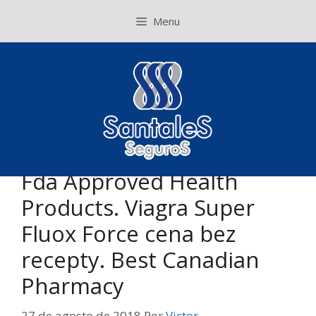
Pular
Menu
para
o
conteúdo
Fda Approved Health
Products. Viagra Super
Fluox Force cena bez
recepty. Best Canadian
Pharmacy
27 de agosto de 2018
Por
Victor