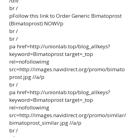
/div
br /
pFollow this link to Order Generic Bimatoprost
(Bimatoprost) NOW!/p
br /
br /
pa href=http://unionlab.top/blog_allkeys?
keyword=Bimatoprost target=_top
rel=nofollowimg
src=http://images.navidirect.org/promo/bimato
prost.jpg //a/p
br /
pa href=http://unionlab.top/blog_allkeys?
keyword=Bimatoprost target=_top
rel=nofollowimg
src=http://images.navidirect.org/promo/similar/
bimatoprost_similar.jpg //a/p
br /