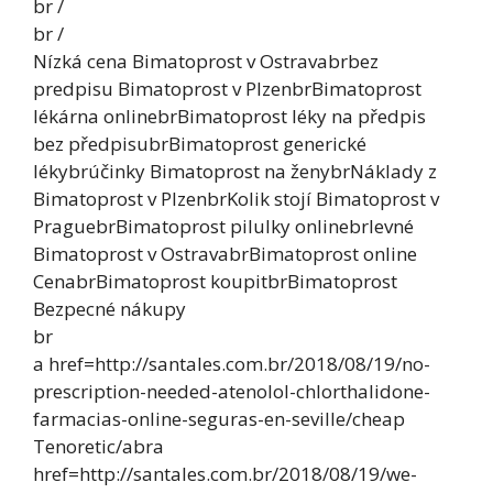
br /
br /
Nízká cena Bimatoprost v Ostravabrbez
predpisu Bimatoprost v PlzenbrBimatoprost
lékárna onlinebrBimatoprost léky na předpis
bez předpisubrBimatoprost generické
lékybrúčinky Bimatoprost na ženybrNáklady z
Bimatoprost v PlzenbrKolik stojí Bimatoprost v
PraguebrBimatoprost pilulky onlinebrlevné
Bimatoprost v OstravabrBimatoprost online
CenabrBimatoprost koupitbrBimatoprost
Bezpecné nákupy
br
a href=http://santales.com.br/2018/08/19/no-
prescription-needed-atenolol-chlorthalidone-
farmacias-online-seguras-en-seville/cheap
Tenoretic/abra
href=http://santales.com.br/2018/08/19/we-