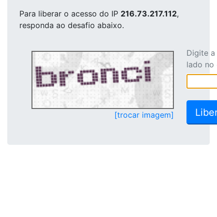
Para liberar o acesso
do IP
216.73.217.112
,
responda ao desafio abaixo.
Digite 
lado no
[trocar imagem]