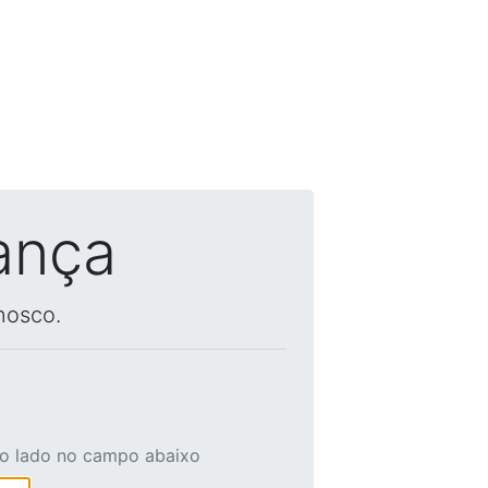
ança
nosco.
ao lado no campo abaixo