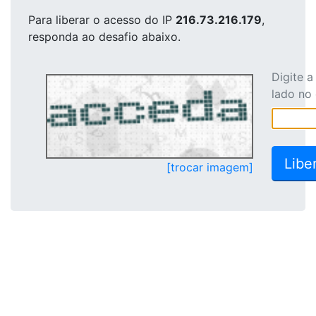
Para liberar o acesso
do IP
216.73.216.179
,
responda ao desafio abaixo.
Digite 
lado no
[trocar imagem]