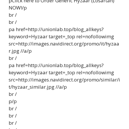
pClick here to Order Generic Hyzaar (Losartan)
NOW!/p
br /
br /
pa href=http://unionlab.top/blog_allkeys?
keyword=Hyzaar target=_top rel=nofollowimg
src=http://images.navidirect.org/promo/it/hyzaa
r.jpg //a/p
br /
pa href=http://unionlab.top/blog_allkeys?
keyword=Hyzaar target=_top rel=nofollowimg
src=http://images.navidirect.org/promo/similar/i
t/hyzaar_similar.jpg //a/p
br /
p/p
br /
br /
br /