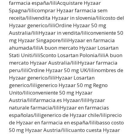
farmacia españa/liliAcquistare Hyzaar
Spagna/lilicomprar Hyzaar farmacia sem
receita/lilivendita Hyzaar in slovenia/lilicosto del
Hyzaar generico/liliOrdine Hyzaar 50 mg
Australia/liliHyzaar in vendita/liliconveniente 50
mg Hyzaar Singapore/liliHyzaar en farmacia
ahumada/liliA buon mercato Hyzaar Losartan
Stati Uniti/liliSconto Losartan Polonia/liliA buon
mercato Hyzaar Australia/liliHyzaar farmacia
peru/liliOrdine Hyzaar 50 mg UK/lilinombres de
Hyzaar generico/liliHyzaar Losartan
generico/liligenerico Hyzaar 50 mg Regno
Unito/liliconveniente 50 mg Hyzaar
Austria/lilifarmacia.es Hyzaar/liliHyzaar
naturale farmacia/liliHyzaar en farmacias
españolas/liligenerico de Hyzaar chile/liliprecio
de Hyzaar en farmacia en españa/lilibasso costo
50 mg Hyzaar Austria/lilicuanto cuesta Hyzaar