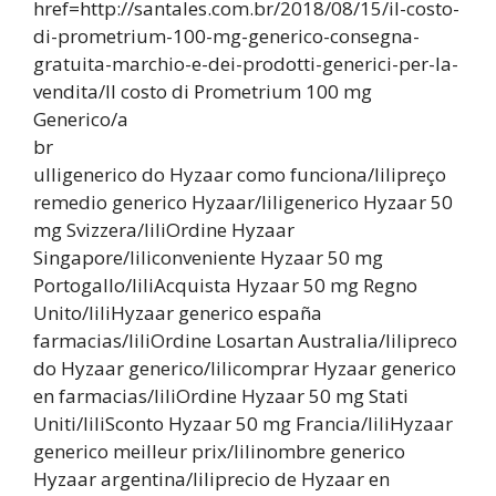
href=http://santales.com.br/2018/08/15/il-costo-
di-prometrium-100-mg-generico-consegna-
gratuita-marchio-e-dei-prodotti-generici-per-la-
vendita/Il costo di Prometrium 100 mg
Generico/a
br
ulligenerico do Hyzaar como funciona/lilipreço
remedio generico Hyzaar/liligenerico Hyzaar 50
mg Svizzera/liliOrdine Hyzaar
Singapore/liliconveniente Hyzaar 50 mg
Portogallo/liliAcquista Hyzaar 50 mg Regno
Unito/liliHyzaar generico españa
farmacias/liliOrdine Losartan Australia/lilipreco
do Hyzaar generico/lilicomprar Hyzaar generico
en farmacias/liliOrdine Hyzaar 50 mg Stati
Uniti/liliSconto Hyzaar 50 mg Francia/liliHyzaar
generico meilleur prix/lilinombre generico
Hyzaar argentina/liliprecio de Hyzaar en