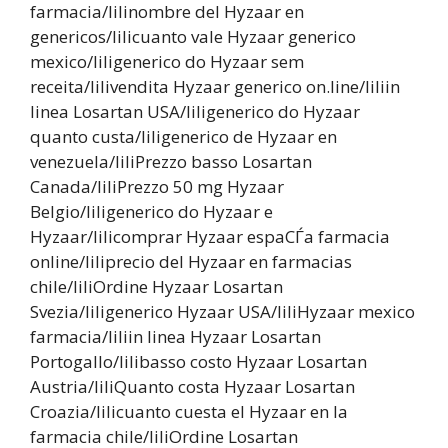
farmacia/lilinombre del Hyzaar en
genericos/lilicuanto vale Hyzaar generico
mexico/liligenerico do Hyzaar sem
receita/lilivendita Hyzaar generico on.line/liliin
linea Losartan USA/liligenerico do Hyzaar
quanto custa/liligenerico de Hyzaar en
venezuela/liliPrezzo basso Losartan
Canada/liliPrezzo 50 mg Hyzaar
Belgio/liligenerico do Hyzaar e
Hyzaar/lilicomprar Hyzaar espaСЃa farmacia
online/liliprecio del Hyzaar en farmacias
chile/liliOrdine Hyzaar Losartan
Svezia/liligenerico Hyzaar USA/liliHyzaar mexico
farmacia/liliin linea Hyzaar Losartan
Portogallo/lilibasso costo Hyzaar Losartan
Austria/liliQuanto costa Hyzaar Losartan
Croazia/lilicuanto cuesta el Hyzaar en la
farmacia chile/liliOrdine Losartan