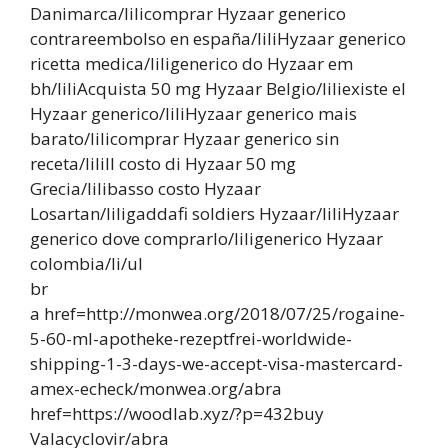
Danimarca/lilicomprar Hyzaar generico
contrareembolso en españa/liliHyzaar generico
ricetta medica/liligenerico do Hyzaar em
bh/liliAcquista 50 mg Hyzaar Belgio/liliexiste el
Hyzaar generico/liliHyzaar generico mais
barato/lilicomprar Hyzaar generico sin
receta/liliIl costo di Hyzaar 50 mg
Grecia/lilibasso costo Hyzaar
Losartan/liligaddafi soldiers Hyzaar/liliHyzaar
generico dove comprarlo/liligenerico Hyzaar
colombia/li/ul
br
a href=http://monwea.org/2018/07/25/rogaine-
5-60-ml-apotheke-rezeptfrei-worldwide-
shipping-1-3-days-we-accept-visa-mastercard-
amex-echeck/monwea.org/abra
href=https://woodlab.xyz/?p=432buy
Valacyclovir/abra