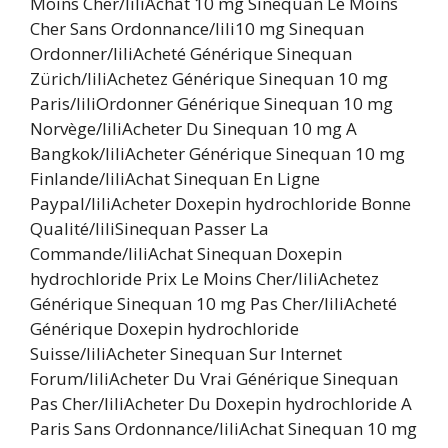
Moins Cher/liliAchat 10 mg Sinequan Le Moins
Cher Sans Ordonnance/lili10 mg Sinequan
Ordonner/liliAcheté Générique Sinequan
Zürich/liliAchetez Générique Sinequan 10 mg
Paris/liliOrdonner Générique Sinequan 10 mg
Norvège/liliAcheter Du Sinequan 10 mg A
Bangkok/liliAcheter Générique Sinequan 10 mg
Finlande/liliAchat Sinequan En Ligne
Paypal/liliAcheter Doxepin hydrochloride Bonne
Qualité/liliSinequan Passer La
Commande/liliAchat Sinequan Doxepin
hydrochloride Prix Le Moins Cher/liliAchetez
Générique Sinequan 10 mg Pas Cher/liliAcheté
Générique Doxepin hydrochloride
Suisse/liliAcheter Sinequan Sur Internet
Forum/liliAcheter Du Vrai Générique Sinequan
Pas Cher/liliAcheter Du Doxepin hydrochloride A
Paris Sans Ordonnance/liliAchat Sinequan 10 mg