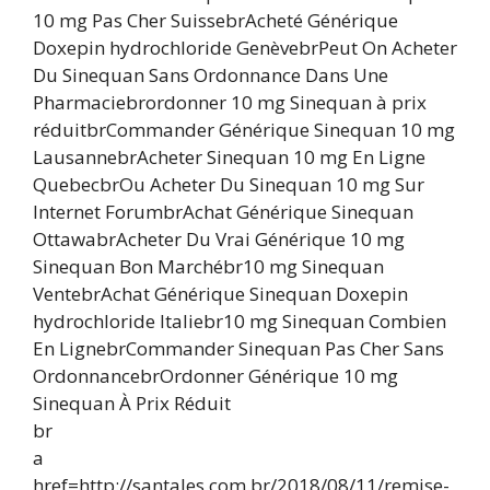
10 mg Pas Cher SuissebrAcheté Générique
Doxepin hydrochloride GenèvebrPeut On Acheter
Du Sinequan Sans Ordonnance Dans Une
Pharmaciebrordonner 10 mg Sinequan à prix
réduitbrCommander Générique Sinequan 10 mg
LausannebrAcheter Sinequan 10 mg En Ligne
QuebecbrOu Acheter Du Sinequan 10 mg Sur
Internet ForumbrAchat Générique Sinequan
OttawabrAcheter Du Vrai Générique 10 mg
Sinequan Bon Marchébr10 mg Sinequan
VentebrAchat Générique Sinequan Doxepin
hydrochloride Italiebr10 mg Sinequan Combien
En LignebrCommander Sinequan Pas Cher Sans
OrdonnancebrOrdonner Générique 10 mg
Sinequan À Prix Réduit
br
a
href=http://santales.com.br/2018/08/11/remise-