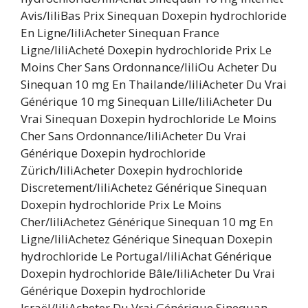
Avis/liliBas Prix Sinequan Doxepin hydrochloride
En Ligne/liliAcheter Sinequan France
Ligne/liliAcheté Doxepin hydrochloride Prix Le
Moins Cher Sans Ordonnance/liliOu Acheter Du
Sinequan 10 mg En Thailande/liliAcheter Du Vrai
Générique 10 mg Sinequan Lille/liliAcheter Du
Vrai Sinequan Doxepin hydrochloride Le Moins
Cher Sans Ordonnance/liliAcheter Du Vrai
Générique Doxepin hydrochloride
Zürich/liliAcheter Doxepin hydrochloride
Discretement/liliAchetez Générique Sinequan
Doxepin hydrochloride Prix Le Moins
Cher/liliAchetez Générique Sinequan 10 mg En
Ligne/liliAchetez Générique Sinequan Doxepin
hydrochloride Le Portugal/liliAchat Générique
Doxepin hydrochloride Bâle/liliAcheter Du Vrai
Générique Doxepin hydrochloride
Israël/liliAcheter Du Vrai Générique Sinequan