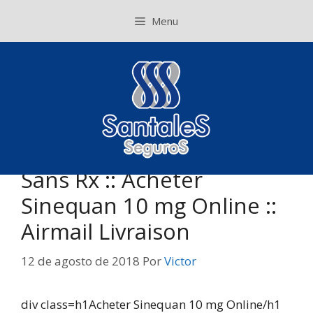
Pular
Menu
para
o
conteúdo
Sans Rx :: Acheter
Sinequan 10 mg Online ::
Airmail Livraison
12 de agosto de 2018
Por
Victor
div class=h1Acheter Sinequan 10 mg Online/h1