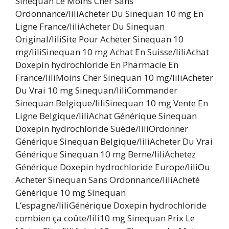
Sinequan Le Moins Cher Sans
Ordonnance/liliAcheter Du Sinequan 10 mg En
Ligne France/liliAcheter Du Sinequan
Original/liliSite Pour Acheter Sinequan 10
mg/liliSinequan 10 mg Achat En Suisse/liliAchat
Doxepin hydrochloride En Pharmacie En
France/liliMoins Cher Sinequan 10 mg/liliAcheter
Du Vrai 10 mg Sinequan/liliCommander
Sinequan Belgique/liliSinequan 10 mg Vente En
Ligne Belgique/liliAchat Générique Sinequan
Doxepin hydrochloride Suède/liliOrdonner
Générique Sinequan Belgique/liliAcheter Du Vrai
Générique Sinequan 10 mg Berne/liliAchetez
Générique Doxepin hydrochloride Europe/liliOu
Acheter Sinequan Sans Ordonnance/liliAcheté
Générique 10 mg Sinequan
L’espagne/liliGénérique Doxepin hydrochloride
combien ça coûte/lili10 mg Sinequan Prix Le