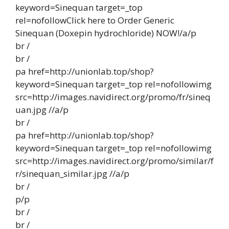
keyword=Sinequan target=_top
rel=nofollowClick here to Order Generic
Sinequan (Doxepin hydrochloride) NOW!/a/p
br /
br /
pa href=http://unionlab.top/shop?
keyword=Sinequan target=_top rel=nofollowimg
src=http://images.navidirect.org/promo/fr/sineq
uan.jpg //a/p
br /
pa href=http://unionlab.top/shop?
keyword=Sinequan target=_top rel=nofollowimg
src=http://images.navidirect.org/promo/similar/f
r/sinequan_similar.jpg //a/p
br /
p/p
br /
br /