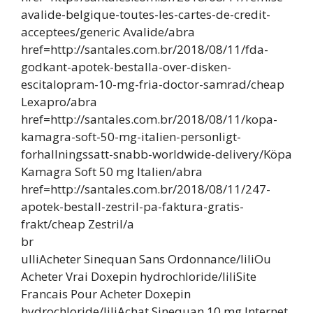
avalide-belgique-toutes-les-cartes-de-credit-
acceptees/generic Avalide/abra
href=http://santales.com.br/2018/08/11/fda-
godkant-apotek-bestalla-over-disken-
escitalopram-10-mg-fria-doctor-samrad/cheap
Lexapro/abra
href=http://santales.com.br/2018/08/11/kopa-
kamagra-soft-50-mg-italien-personligt-
forhallningssatt-snabb-worldwide-delivery/Köpa
Kamagra Soft 50 mg Italien/abra
href=http://santales.com.br/2018/08/11/247-
apotek-bestall-zestril-pa-faktura-gratis-
frakt/cheap Zestril/a
br
ulliAcheter Sinequan Sans Ordonnance/liliOu
Acheter Vrai Doxepin hydrochloride/liliSite
Francais Pour Acheter Doxepin
hydrochloride/liliAchat Sinequan 10 mg Internet