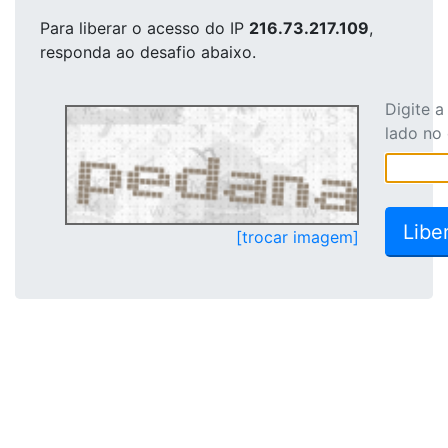
Para liberar o acesso
do IP
216.73.217.109
,
responda ao desafio abaixo.
Digite 
lado no
[trocar imagem]