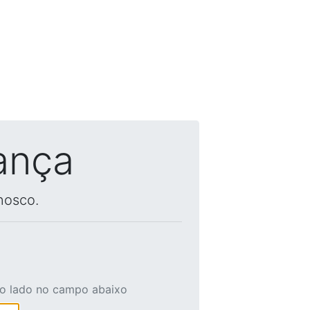
ança
nosco.
ao lado no campo abaixo