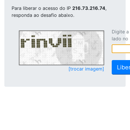
Para liberar o acesso
do IP
216.73.216.74
,
responda ao desafio abaixo.
Digite 
lado no
[trocar imagem]