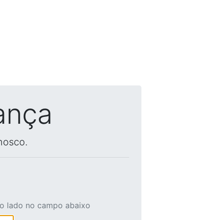
ança
nosco.
ao lado no campo abaixo