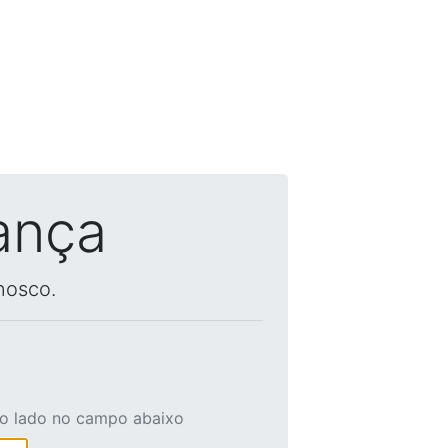
ança
nosco.
ao lado no campo abaixo