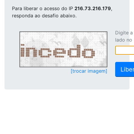
Para liberar o acesso
do IP
216.73.216.179
,
responda ao desafio abaixo.
Digite 
lado no
[trocar imagem]