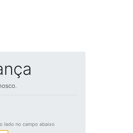
ança
nosco.
ao lado no campo abaixo