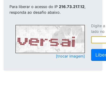
Para liberar o acesso
do IP
216.73.217.12
,
responda ao desafio abaixo.
Digite 
lado no
[trocar imagem]