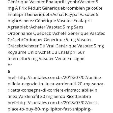
Générique Vasotec Enalapril LyonbrVasotec 5
mg À Prix Réduit Génériquebrcombien ça coûte
Enalapril GénériquebrAchat Paypal Vasotec 5
mgbrAchetez Générique Vasotec Enalapril
AgréablebrAcheter Vasotec 5 mg Sans
Ordonnance QuebecbrAcheté Générique Vasotec
GrècebrOrdonner Générique 5 mg Vasotec
GrècebrAcheter Du Vrai Générique Vasotec 5 mg
Royaume UnibrAchat Du Enalapril Sur
Internetbr5 mg Vasotec Vente En Ligne
br
a
href=http://santales.com.br/2018/07/02/online-
pillola-negozio-in-linea-vardenafil-20-mg-senza-
ricetta-consegna-di-corriere-rintracciabile/In
linea Vardenafil 20 mg Senza Ricetta/abra
href=http://santales.com.br/2018/07/02/best-
place-to-buy-80-mg-lipitor-fast-shipping-