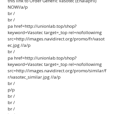
this link to Order Generic Vasotec (Enalapril)
NOW!/a/p
br /
br /
pa href=http://unionlab.top/shop?
keyword=Vasotec target=_top rel=nofollowimg
src=http://images.navidirect.org/promo/fr/vasot
ec.jpg //a/p
br /
pa href=http://unionlab.top/shop?
keyword=Vasotec target=_top rel=nofollowimg
src=http://images.navidirect.org/promo/similar/f
r/vasotec_similar.jpg //a/p
br /
p/p
br /
br /
br /