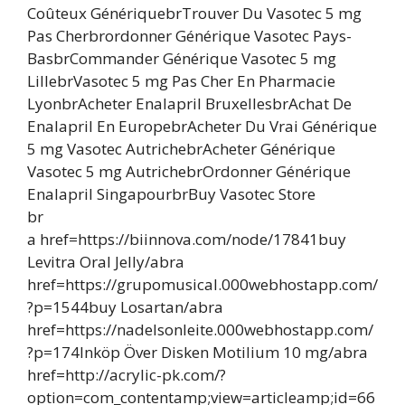
Coûteux GénériquebrTrouver Du Vasotec 5 mg
Pas Cherbrordonner Générique Vasotec Pays-
BasbrCommander Générique Vasotec 5 mg
LillebrVasotec 5 mg Pas Cher En Pharmacie
LyonbrAcheter Enalapril BruxellesbrAchat De
Enalapril En EuropebrAcheter Du Vrai Générique
5 mg Vasotec AutrichebrAcheter Générique
Vasotec 5 mg AutrichebrOrdonner Générique
Enalapril SingapourbrBuy Vasotec Store
br
a href=https://biinnova.com/node/17841buy
Levitra Oral Jelly/abra
href=https://grupomusical.000webhostapp.com/
?p=1544buy Losartan/abra
href=https://nadelsonleite.000webhostapp.com/
?p=174Inköp Över Disken Motilium 10 mg/abra
href=http://acrylic-pk.com/?
option=com_contentamp;view=articleamp;id=66