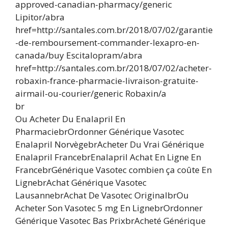
approved-canadian-pharmacy/generic
Lipitor/abra
href=http://santales.com.br/2018/07/02/garantie
-de-remboursement-commander-lexapro-en-
canada/buy Escitalopram/abra
href=http://santales.com.br/2018/07/02/acheter-
robaxin-france-pharmacie-livraison-gratuite-
airmail-ou-courier/generic Robaxin/a
br
Ou Acheter Du Enalapril En
PharmaciebrOrdonner Générique Vasotec
Enalapril NorvègebrAcheter Du Vrai Générique
Enalapril FrancebrEnalapril Achat En Ligne En
FrancebrGénérique Vasotec combien ça coûte En
LignebrAchat Générique Vasotec
LausannebrAchat De Vasotec OriginalbrOu
Acheter Son Vasotec 5 mg En LignebrOrdonner
Générique Vasotec Bas PrixbrAcheté Générique