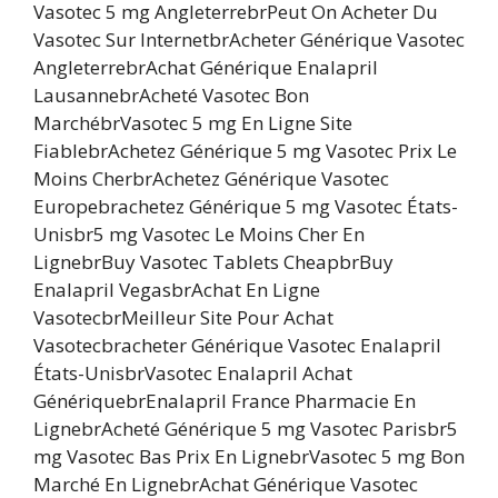
Vasotec 5 mg AngleterrebrPeut On Acheter Du
Vasotec Sur InternetbrAcheter Générique Vasotec
AngleterrebrAchat Générique Enalapril
LausannebrAcheté Vasotec Bon
MarchébrVasotec 5 mg En Ligne Site
FiablebrAchetez Générique 5 mg Vasotec Prix Le
Moins CherbrAchetez Générique Vasotec
Europebrachetez Générique 5 mg Vasotec États-
Unisbr5 mg Vasotec Le Moins Cher En
LignebrBuy Vasotec Tablets CheapbrBuy
Enalapril VegasbrAchat En Ligne
VasotecbrMeilleur Site Pour Achat
Vasotecbracheter Générique Vasotec Enalapril
États-UnisbrVasotec Enalapril Achat
GénériquebrEnalapril France Pharmacie En
LignebrAcheté Générique 5 mg Vasotec Parisbr5
mg Vasotec Bas Prix En LignebrVasotec 5 mg Bon
Marché En LignebrAchat Générique Vasotec