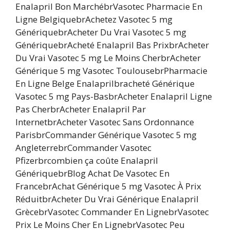
Enalapril Bon MarchébrVasotec Pharmacie En
Ligne BelgiquebrAchetez Vasotec 5 mg
GénériquebrAcheter Du Vrai Vasotec 5 mg
GénériquebrAcheté Enalapril Bas PrixbrAcheter
Du Vrai Vasotec 5 mg Le Moins CherbrAcheter
Générique 5 mg Vasotec ToulousebrPharmacie
En Ligne Belge Enalaprilbracheté Générique
Vasotec 5 mg Pays-BasbrAcheter Enalapril Ligne
Pas CherbrAcheter Enalapril Par
InternetbrAcheter Vasotec Sans Ordonnance
ParisbrCommander Générique Vasotec 5 mg
AngleterrebrCommander Vasotec
Pfizerbrcombien ça coûte Enalapril
GénériquebrBlog Achat De Vasotec En
FrancebrAchat Générique 5 mg Vasotec À Prix
RéduitbrAcheter Du Vrai Générique Enalapril
GrècebrVasotec Commander En LignebrVasotec
Prix Le Moins Cher En LignebrVasotec Peu