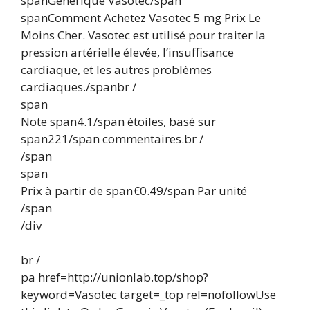
spanGénérique Vasotec/span
spanComment Achetez Vasotec 5 mg Prix Le
Moins Cher. Vasotec est utilisé pour traiter la
pression artérielle élevée, l’insuffisance
cardiaque, et les autres problèmes
cardiaques./spanbr /
span
Note span4.1/span étoiles, basé sur
span221/span commentaires.br /
/span
span
Prix à partir de span€0.49/span Par unité
/span
/div
br /
pa href=http://unionlab.top/shop?
keyword=Vasotec target=_top rel=nofollowUse