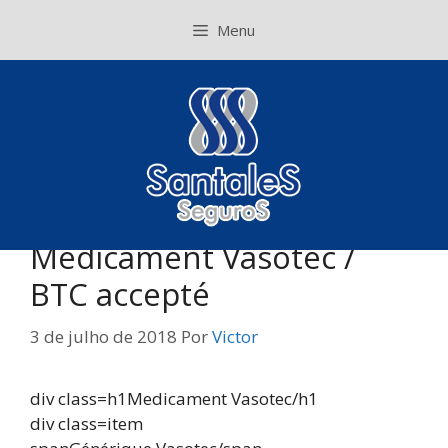
Pular
Menu
para
o
conteúdo
Medicament Vasotec /
BTC accepté
3 de julho de 2018
Por
Victor
div class=h1Medicament Vasotec/h1
div class=item