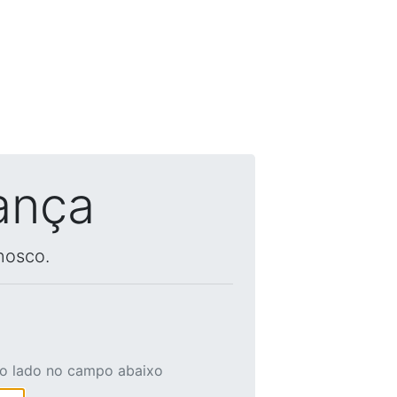
ança
nosco.
ao lado no campo abaixo