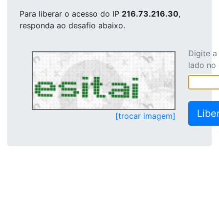
Para liberar o acesso
do IP
216.73.216.30
,
responda ao desafio abaixo.
Digite 
lado no
[trocar imagem]