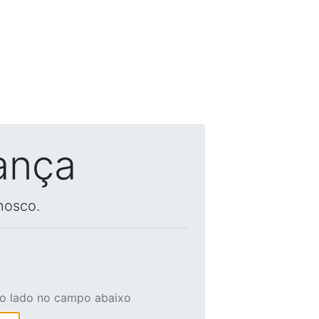
ança
nosco.
ao lado no campo abaixo