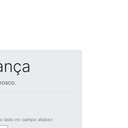
ança
nosco.
ao lado no campo abaixo