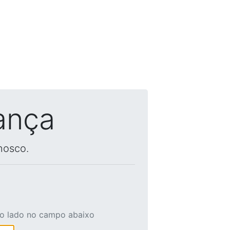
ança
nosco.
ao lado no campo abaixo