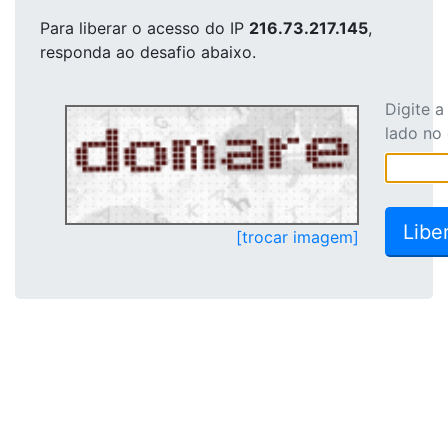
Para liberar o acesso
do IP
216.73.217.145
,
responda ao desafio abaixo.
Digite 
lado no
[trocar imagem]