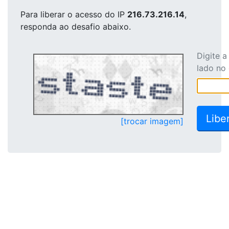
Para liberar o acesso
do IP
216.73.216.14
,
responda ao desafio abaixo.
Digite 
lado no
[trocar imagem]