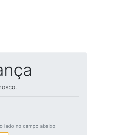
ança
nosco.
ao lado no campo abaixo