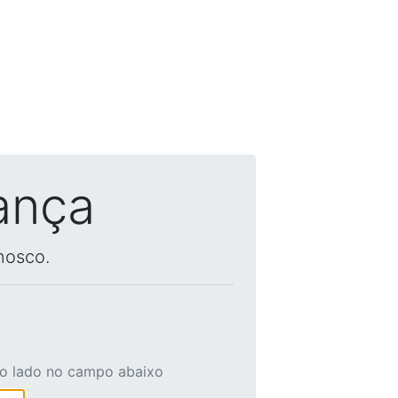
ança
nosco.
ao lado no campo abaixo